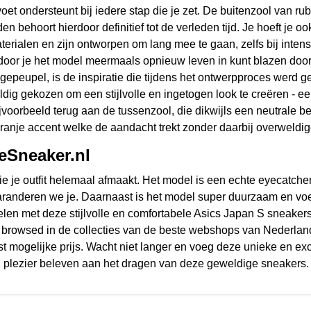
ondersteunt bij iedere stap die je zet. De buitenzool van rubbe
lijden behoort hierdoor definitief tot de verleden tijd. Je hoeft
rialen en zijn ontworpen om lang mee te gaan, zelfs bij inten
oor je het model meermaals opnieuw leven in kunt blazen door
gepeupel, is de inspiratie die tijdens het ontwerpproces werd ge
dig gekozen om een ​​stijlvolle en ingetogen look te creëren - 
oorbeeld terug aan de tussenzool, die dikwijls een neutrale beig
ranje accent welke de aandacht trekt zonder daarbij overweldige
heSneaker.nl
e je outfit helemaal afmaakt. Het model is een echte eyecatcher 
anderen we je. Daarnaast is het model super duurzaam en voelt
telen met deze stijlvolle en comfortabele Asics Japan S sneaker
browsed in de collecties van de beste webshops van Nederland -
est mogelijke prijs. Wacht niet langer en voeg deze unieke en e
veel plezier beleven aan het dragen van deze geweldige sneakers.