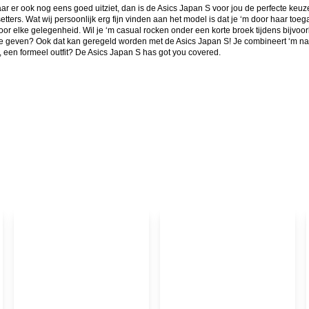
ar er ook nog eens goed uitziet, dan is de Asics Japan S voor jou de perfecte keuze
setters. Wat wij persoonlijk erg fijn vinden aan het model is dat je ‘m door haar t
t voor elke gelegenheid. Wil je ‘m casual rocken onder een korte broek tijdens bij
 te geven? Ook dat kan geregeld worden met de Asics Japan S! Je combineert ‘m n
, een formeel outfit? De Asics Japan S has got you covered.