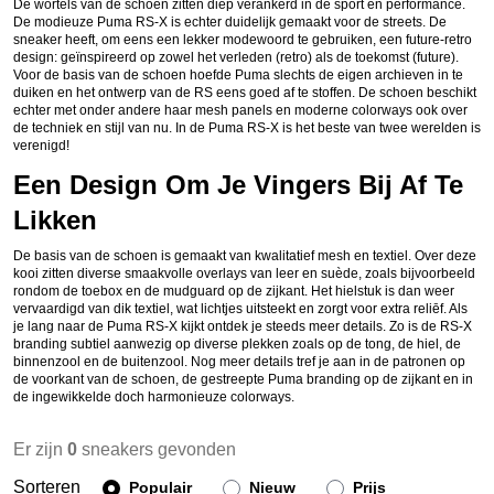
De wortels van de schoen zitten diep verankerd in de sport en performance.
De modieuze Puma RS-X is echter duidelijk gemaakt voor de streets. De
sneaker heeft, om eens een lekker modewoord te gebruiken, een future-retro
design: geïnspireerd op zowel het verleden (retro) als de toekomst (future).
Voor de basis van de schoen hoefde Puma slechts de eigen archieven in te
duiken en het ontwerp van de RS eens goed af te stoffen. De schoen beschikt
echter met onder andere haar mesh panels en moderne colorways ook over
de techniek en stijl van nu. In de Puma RS-X is het beste van twee werelden is
verenigd!
Een Design Om Je Vingers Bij Af Te
Likken
De basis van de schoen is gemaakt van kwalitatief mesh en textiel. Over deze
kooi zitten diverse smaakvolle overlays van leer en suède, zoals bijvoorbeeld
rondom de toebox en de mudguard op de zijkant. Het hielstuk is dan weer
vervaardigd van dik textiel, wat lichtjes uitsteekt en zorgt voor extra reliēf. Als
je lang naar de Puma RS-X kijkt ontdek je steeds meer details. Zo is de RS-X
branding subtiel aanwezig op diverse plekken zoals op de tong, de hiel, de
binnenzool en de buitenzool. Nog meer details tref je aan in de patronen op
de voorkant van de schoen, de gestreepte Puma branding op de zijkant en in
de ingewikkelde doch harmonieuze colorways.
Er zijn
0
sneakers gevonden
Sorteren
Populair
Nieuw
Prijs