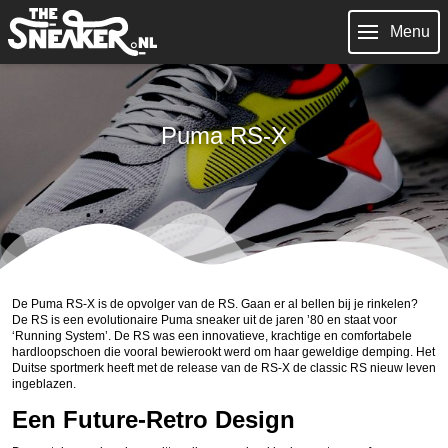
Menu
Puma RS-X
De Puma RS-X is de opvolger van de RS. Gaan er al bellen bij je rinkelen?
De RS is een evolutionaire Puma sneaker uit de jaren ’80 en staat voor
‘Running System’. De RS was een innovatieve, krachtige en comfortabele
hardloopschoen die vooral bewierookt werd om haar geweldige demping. Het
Duitse sportmerk heeft met de release van de RS-X de classic RS nieuw leven
ingeblazen.
Een Future-Retro Design