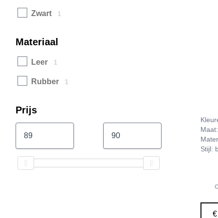
Zwart
1
Materiaal
Leer
1
Rubber
1
Prijs
Kleur
Maat:
Mater
Stijl:
O
€