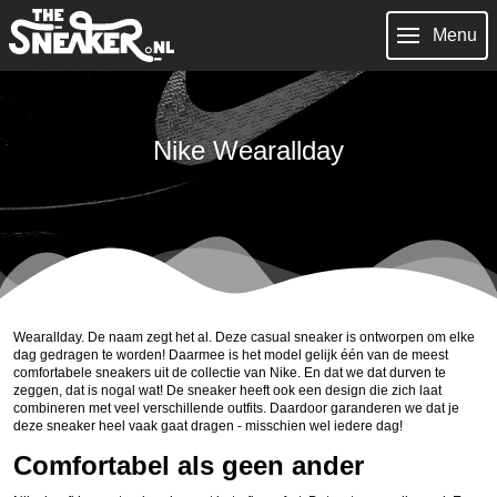
Menu
Nike Wearallday
Wearallday. De naam zegt het al. Deze casual sneaker is ontworpen om elke
dag gedragen te worden! Daarmee is het model gelijk één van de meest
comfortabele sneakers uit de collectie van Nike. En dat we dat durven te
zeggen, dat is nogal wat! De sneaker heeft ook een design die zich laat
combineren met veel verschillende outfits. Daardoor garanderen we dat je
deze sneaker heel vaak gaat dragen - misschien wel iedere dag!
Comfortabel als geen ander