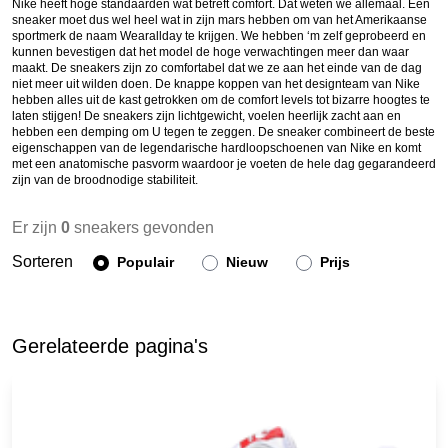
Nike heeft hoge standaarden wat betreft comfort. Dat weten we allemaal. Een
sneaker moet dus wel heel wat in zijn mars hebben om van het Amerikaanse
sportmerk de naam Wearallday te krijgen. We hebben ‘m zelf geprobeerd en
kunnen bevestigen dat het model de hoge verwachtingen meer dan waar
maakt. De sneakers zijn zo comfortabel dat we ze aan het einde van de dag
niet meer uit wilden doen. De knappe koppen van het designteam van Nike
hebben alles uit de kast getrokken om de comfort levels tot bizarre hoogtes te
laten stijgen! De sneakers zijn lichtgewicht, voelen heerlijk zacht aan en
hebben een demping om U tegen te zeggen. De sneaker combineert de beste
eigenschappen van de legendarische hardloopschoenen van Nike en komt
met een anatomische pasvorm waardoor je voeten de hele dag gegarandeerd
zijn van de broodnodige stabiliteit.
Er zijn
0
sneakers gevonden
Sorteren
Populair
Nieuw
Prijs
Gerelateerde pagina's