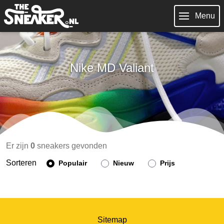
Menu
Nike MD Valiant
Er zijn
0
sneakers gevonden
Sorteren
Populair
Nieuw
Prijs
Sitemap