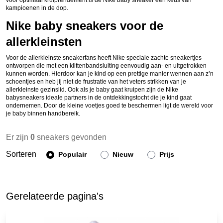
voor optimaal kruiprendement is de Nike baby sneaker een keus van
kampioenen in de dop.
Nike baby sneakers voor de
allerkleinsten
Voor de allerkleinste sneakerfans heeft Nike speciale zachte sneakertjes
ontworpen die met een klittenbandsluiting eenvoudig aan- en uitgetrokken
kunnen worden. Hierdoor kan je kind op een prettige manier wennen aan z’n
schoentjes en heb jij niet de frustratie van het veters strikken van je
allerkleinste gezinslid. Ook als je baby gaat kruipen zijn de Nike
babysneakers ideale partners in de ontdekkingstocht die je kind gaat
ondernemen. Door de kleine voetjes goed te beschermen ligt de wereld voor
je baby binnen handbereik.
Er zijn
0
sneakers gevonden
Sorteren
Populair
Nieuw
Prijs
Gerelateerde pagina's