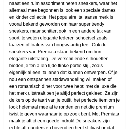
naast een ruim assortiment heren sneakers, waar het
allemaal mee begonnen is, ook een speciale dames
en kinder collectie. Het populaire Italiaanse merk is
vooral bekend geworden om haar super trendy
sneakers, maar schittert ook in een andere tak van
sport, te weten elegante lederen schoeisel zoals
laarzen of loafers van hoogwaardig leer. Ook de
sneakers van Premiata staan bekend om hun
elegante uitstraling. De verschillende silhouetten
bieden je ten allen tijde flinke portie stijl, zoals
eigenlijk alleen Italianen dat kunnen ontwerpen. Of je
nou een ontspannen stadswandeling wil maken of
een romantisch diner voor twee hebt: met de luxe die
het merk uitstraalt ben je altijd perfect gekleed. Ze zijn
de kers op de taart van je outfit: het perfecte item om je
look helemaal mee af te ronden en net die premium
twist te geven waarnaar je op zoek bent. Met Premiata
maak je altijd een goede indruk! De sneakers zijn
echte allrounders en bovendien heel slijtvast omdat