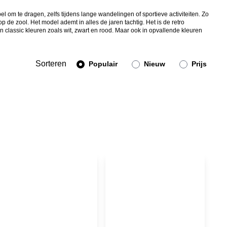
 om te dragen, zelfs tijdens lange wandelingen of sportieve activiteiten. Zo
op de zool. Het model ademt in alles de jaren tachtig. Het is de retro
in classic kleuren zoals wit, zwart en rood. Maar ook in opvallende kleuren
Sorteren
Populair
Nieuw
Prijs