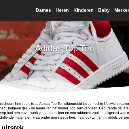
Dames
Heren
Kinderen
Baby
Merke
Adidas Top Ten
schoen. Inmiddels is de Adidas Top Ten uitgegroeid tot een echte lifestyle sneaker
ent, hetgeen gelijk de naam van het model ‘Top Ten’ verklaart. Gedurende de jar
rp had een bovenwerk van robuust leer en een rubberen zool die uitgerust was me
illende materialen, waaronder nog steeds leer, maar ook zijn er inmiddels versies 
 uitstek