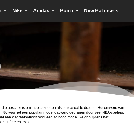
n
Nike
Adidas
Puma
New Balance
, die geschikt is om mee te sporten als om casual te dragen. Het ontwerp van
en '80 was het een populair model dat werd gedragen door veel NBA-spelers,
t een visgraatpatroon voor een zo hoog mogelijke grip tijdens het
in suède en textiel.