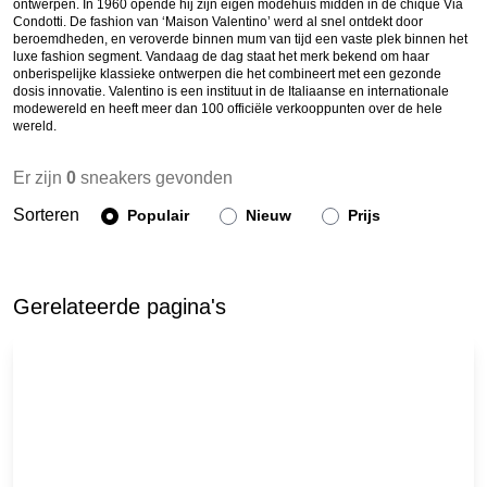
ontwerpen. In 1960 opende hij zijn eigen modehuis midden in de chique Via
Condotti. De fashion van ‘Maison Valentino’ werd al snel ontdekt door
beroemdheden, en veroverde binnen mum van tijd een vaste plek binnen het
luxe fashion segment. Vandaag de dag staat het merk bekend om haar
onberispelijke klassieke ontwerpen die het combineert met een gezonde
dosis innovatie. Valentino is een instituut in de Italiaanse en internationale
modewereld en heeft meer dan 100 officiële verkooppunten over de hele
wereld.
Er zijn
0
sneakers gevonden
Sorteren
Populair
Nieuw
Prijs
Gerelateerde pagina's