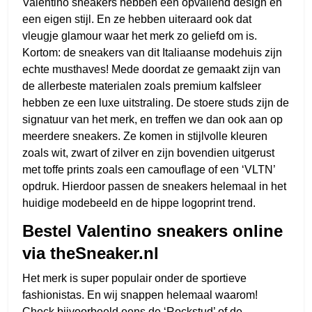
Valentino sneakers hebben een opvallend design en
een eigen stijl. En ze hebben uiteraard ook dat
vleugje glamour waar het merk zo geliefd om is.
Kortom: de sneakers van dit Italiaanse modehuis zijn
echte musthaves! Mede doordat ze gemaakt zijn van
de allerbeste materialen zoals premium kalfsleer
hebben ze een luxe uitstraling. De stoere studs zijn de
signatuur van het merk, en treffen we dan ook aan op
meerdere sneakers. Ze komen in stijlvolle kleuren
zoals wit, zwart of zilver en zijn bovendien uitgerust
met toffe prints zoals een camouflage of een ‘VLTN’
opdruk. Hierdoor passen de sneakers helemaal in het
huidige modebeeld en de hippe logoprint trend.
Bestel Valentino sneakers online
via theSneaker.nl
Het merk is super populair onder de sportieve
fashionistas. En wij snappen helemaal waarom!
Check bijvoorbeeld eens de ‘Rockstud’ of de