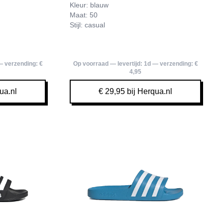
Kleur: blauw
Maat: 50
Stijl: casual
 verzending:
€
Op voorraad — levertijd:
1d
— verzending:
€
4,95
ua.nl
€ 29,95 bij Herqua.nl