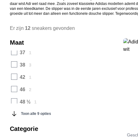
daar wist Adi wel raad mee. Zoals zoveel klassieke Adidas modellen ademt de
van een kleedkamer. De slipper was in de eerste jaren exclusief voor profes
groeide uit tot meer dan alleen een functionele douche slipper. Tegenwoordi
28
1
29
Er zijn
12
1
sneakers gevonden
30
1
Maat
37
1
38
3
42
1
46
2
48 ½
1
50
Toon alle 9 opties
1
Categorie
Gesch