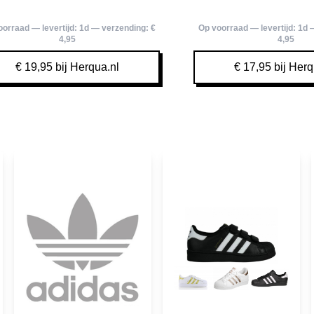
oorraad — levertijd:
1d
— verzending:
€
Op voorraad — levertijd:
1d
—
4,95
4,95
€ 19,95 bij Herqua.nl
€ 17,95 bij Herq