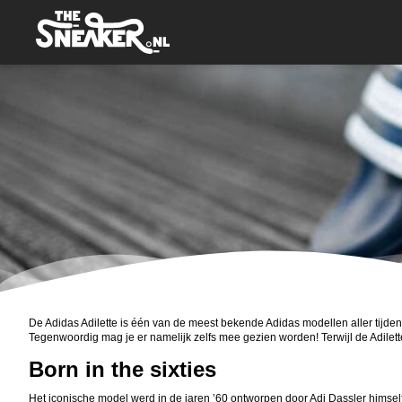
De Adidas Adilette is één van de meest bekende
Adidas
modellen aller tijden
Tegenwoordig mag je er namelijk zelfs mee gezien worden! Terwijl de Adilette 
Born in the sixties
Het iconische model werd in de jaren ’60 ontworpen door Adi Dassler himsel