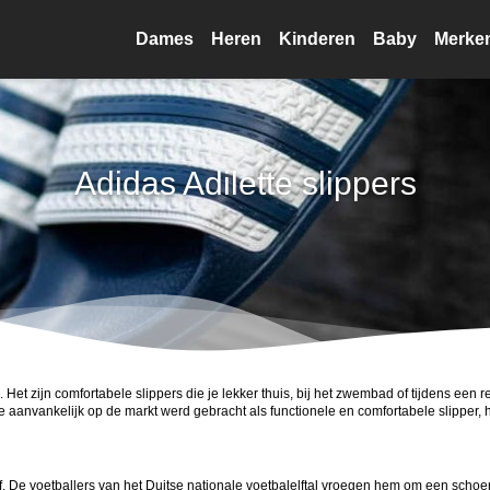
Dames
Heren
Kinderen
Baby
Merke
Adidas Adilette slippers
. Het zijn comfortabele slippers die je lekker thuis, bij het zwembad of tijdens een 
aanvankelijk op de markt werd gebracht als functionele en comfortabele slipper, hee
f. De voetballers van het Duitse nationale voetbalelftal vroegen hem om een schoe