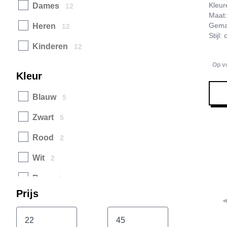
Kleur
Dames
12
Maat:
Gemaa
Heren
12
Stijl:
Kinderen
12
Op v
Kleur
Blauw
5
Zwart
5
Rood
2
Wit
2
Roze
1
Prijs