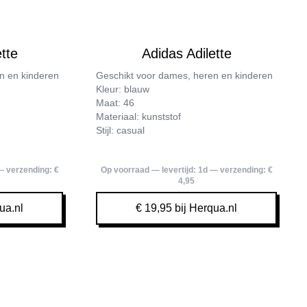
tte
Adidas Adilette
n en kinderen
Geschikt voor dames, heren en kinderen
Kleur: blauw
Maat: 46
Materiaal: kunststof
Stijl: casual
 verzending:
€
Op voorraad — levertijd:
1d
— verzending:
€
4,95
ua.nl
€ 19,95 bij Herqua.nl