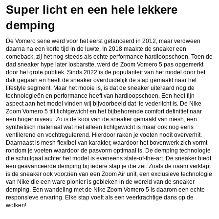
Super licht en een hele lekkere
demping
De Vomero serie werd voor het eerst gelanceerd in 2012, maar verdween
daarna na een korte tijd in de luwte. In 2018 maakte de sneaker een
comeback, zij het nog steeds als echte performance hardloopschoen. Toen de
dad sneaker hype later losbarstte, werd de Zoom Vomero 5 pas opgemerkt
door het grote publiek. Sinds 2022 is de populariteit van het model door het
dak gegaan en heeft de sneaker overduidelijk de stap gemaakt naar het
lifestyle segment. Maar het mooie is, is dat de sneaker uiteraard nog de
technologieën en performance heeft van hardloopschoen. Een heel fijn
aspect aan het model vinden wij bijvoorbeeld dat ‘ie vederlicht is. De Nike
Zoom Vomero 5 tilt lichtgewicht en het bijbehorende comfort definitief naar
een hoger niveau. Zo is de kooi van de sneaker gemaakt van mesh, een
synthetisch materiaal wat niet alleen lichtgewicht is maar ook nog eens
ventilerend en vochtregulerend. Hierdoor raken je voeten nooit oververhit.
Daarnaast is mesh flexibel van karakter, waardoor het bovenwerk zich vormt
rondom je voeten waardoor de pasvorm optimaal is. De demping technologie
die schuilgaat achter het model is eveneens state-of-the-art. De sneaker biedt
een geavanceerde demping bij iedere stap je die zet. Zoals de naam verklapt
is de sneaker ook voorzien van een Zoom Air unit, een exclusieve technologie
van Nike die een ware pionier is gebleken in de wereld van de sneaker
demping. Een wandeling met de Nike Zoom Vomero 5 is daarom een echte
responsieve ervaring. Elke stap voelt als een veerkrachtige dans op de
wolken!