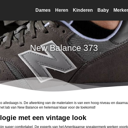
Dames
Heren
Kinderen
Baby
Merke
New Balance 373
 alledaags is. De afwerking van de materialen is van een hoog niveau en daarnaas
uit het lab van New Balance en helemaal klaar voor de toekomst!
ologie met een vintage look
n super comfortabel. De experts van het Amerikaanse sneakermerk werken voortdu