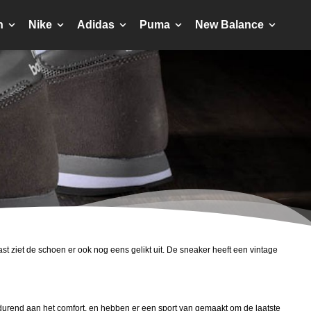
n
Nike
Adidas
Puma
New Balance
t ziet de schoen er ook nog eens gelikt uit. De sneaker heeft een vintage
rend aan het comfort, en hebben er een sport van gemaakt om de laatste