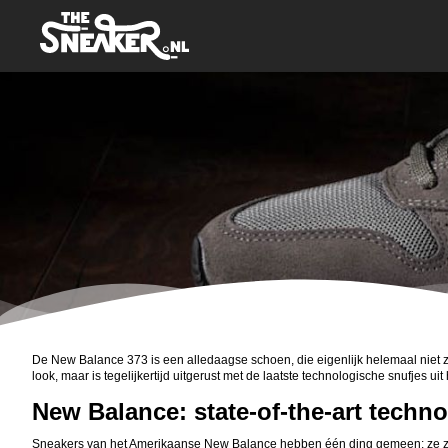
De New Balance 373 is een alledaagse schoen, die eigenlijk helemaal niet zo
look, maar is tegelijkertijd uitgerust met de laatste technologische snufjes 
New Balance: state-of-the-art techn
Sneakers van het Amerikaanse New Balance hebben één ding gemeen: ze zij