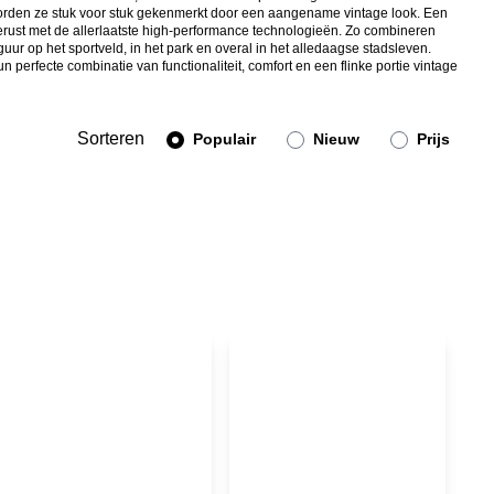
 worden ze stuk voor stuk gekenmerkt door een aangename vintage look. Een
tgerust met de allerlaatste high-performance technologieën. Zo combineren
ur op het sportveld, in het park en overal in het alledaagse stadsleven.
erfecte combinatie van functionaliteit, comfort en een flinke portie vintage
Sorteren
Populair
Nieuw
Prijs