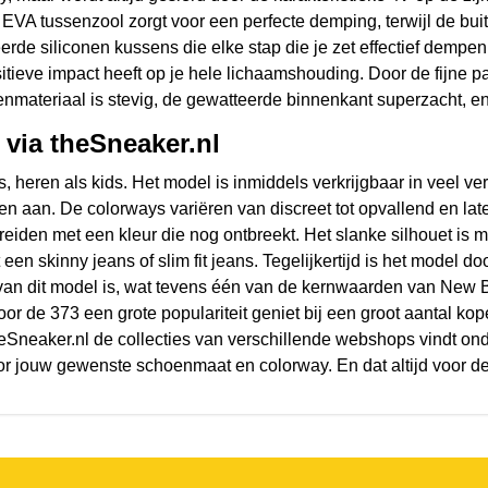
VA tussenzool zorgt voor een perfecte demping, terwijl de buiten
eerde siliconen kussens die elke stap die je zet effectief demp
tieve impact heeft op je hele lichaamshouding. Door de fijne p
enmateriaal is stevig, de gewatteerde binnenkant superzacht, e
 via theSneaker.nl
heren als kids. Het model is inmiddels verkrijgbaar in veel ver
en aan. De colorways variëren van discreet tot opvallend en lat
eiden met een kleur die nog ontbreekt. Het slanke silhouet is m
en skinny jeans of slim fit jeans. Tegelijkertijd is het model d
 van dit model is, wat tevens één van de kernwaarden van New Bala
oor de 373 een grote populariteit geniet bij een groot aantal kop
eSneaker.nl de collecties van verschillende webshops vindt onder
 jouw gewenste schoenmaat en colorway. En dat altijd voor de 