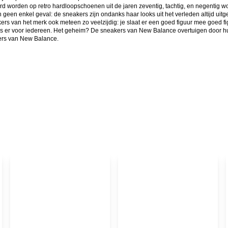
rd worden op retro hardloopschoenen uit de jaren zeventig, tachtig, en negentig
n geen enkel geval: de sneakers zijn ondanks haar looks uit het verleden altijd ui
 van het merk ook meteen zo veelzijdig: je slaat er een goed figuur mee goed figu
is er voor iedereen. Het geheim? De sneakers van New Balance overtuigen door hun p
kers van New Balance.