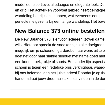
model een sportieve, alledaagse en elegante look. De E
en grip. Het achter- en voorvoet gebied heeft geïntegr
wandeling heerlijk ontspannen, wat eveneens een posi
perfecte metgezel is bij een lange wandeling. Het bov
New Balance 373 online bestellen
De New Balance 373 is er voor iedereen; zowel dames, 
wils. Hierdoor spreekt de sneaker bijna alle doelgroep
mogelijk om je schoenen garderobe naar wens uit te br
doet het door haar slanke silhouet met name goed met e
een korte broek, rokje of shorts. Een ander fijn aspect
schoen is tegen een redelijke prijs verkrijgbaar, waard
bij ons helemaal aan het juiste adres! Doordat je op th
handomdraai jouw droom sneaker zal vinden in de door