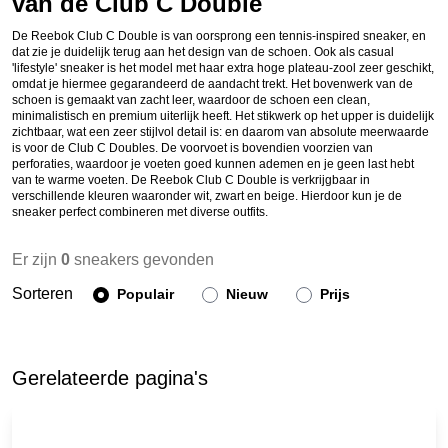
van de Club C Double
De Reebok Club C Double is van oorsprong een tennis-inspired sneaker, en
dat zie je duidelijk terug aan het design van de schoen. Ook als casual
'lifestyle' sneaker is het model met haar extra hoge plateau-zool zeer geschikt,
omdat je hiermee gegarandeerd de aandacht trekt. Het bovenwerk van de
schoen is gemaakt van zacht leer, waardoor de schoen een clean,
minimalistisch en premium uiterlijk heeft. Het stikwerk op het upper is duidelijk
zichtbaar, wat een zeer stijlvol detail is: en daarom van absolute meerwaarde
is voor de Club C Doubles. De voorvoet is bovendien voorzien van
perforaties, waardoor je voeten goed kunnen ademen en je geen last hebt
van te warme voeten. De Reebok Club C Double is verkrijgbaar in
verschillende kleuren waaronder wit, zwart en beige. Hierdoor kun je de
sneaker perfect combineren met diverse outfits.
Er zijn
0
sneakers gevonden
Sorteren
Populair
Nieuw
Prijs
Gerelateerde pagina's