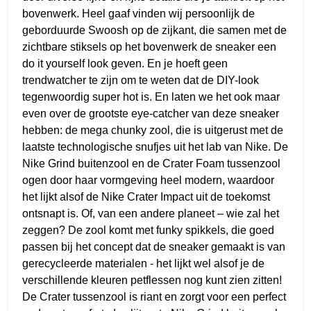
bovenwerk. Heel gaaf vinden wij persoonlijk de
geborduurde Swoosh op de zijkant, die samen met de
zichtbare stiksels op het bovenwerk de sneaker een
do it yourself look geven. En je hoeft geen
trendwatcher te zijn om te weten dat de DIY-look
tegenwoordig super hot is. En laten we het ook maar
even over de grootste eye-catcher van deze sneaker
hebben: de mega chunky zool, die is uitgerust met de
laatste technologische snufjes uit het lab van Nike. De
Nike Grind buitenzool en de Crater Foam tussenzool
ogen door haar vormgeving heel modern, waardoor
het lijkt alsof de Nike Crater Impact uit de toekomst
ontsnapt is. Of, van een andere planeet – wie zal het
zeggen? De zool komt met funky spikkels, die goed
passen bij het concept dat de sneaker gemaakt is van
gerecycleerde materialen - het lijkt wel alsof je de
verschillende kleuren petflessen nog kunt zien zitten!
De Crater tussenzool is riant en zorgt voor een perfect