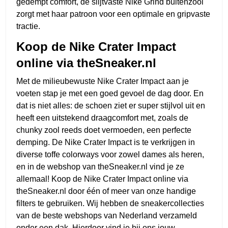
gedempt comfort, de slijtvaste Nike Grind buitenzool
zorgt met haar patroon voor een optimale en gripvaste
tractie.
Koop de Nike Crater Impact
online via theSneaker.nl
Met de milieubewuste Nike Crater Impact aan je
voeten stap je met een goed gevoel de dag door. En
dat is niet alles: de schoen ziet er super stijlvol uit en
heeft een uitstekend draagcomfort met, zoals de
chunky zool reeds doet vermoeden, een perfecte
demping. De Nike Crater Impact is te verkrijgen in
diverse toffe colorways voor zowel dames als heren,
en in de webshop van theSneaker.nl vind je ze
allemaal! Koop de Nike Crater Impact online via
theSneaker.nl door één of meer van onze handige
filters te gebruiken. Wij hebben de sneakercollecties
van de beste webshops van Nederland verzameld
onder een dak. Hierdoor vind je bij ons jouw