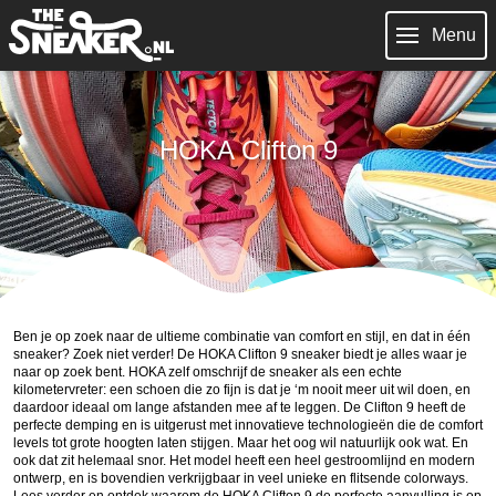
Menu
HOKA Clifton 9
Ben je op zoek naar de ultieme combinatie van comfort en stijl, en dat in één
sneaker? Zoek niet verder! De HOKA Clifton 9 sneaker biedt je alles waar je
naar op zoek bent. HOKA zelf omschrijf de sneaker als een echte
kilometervreter: een schoen die zo fijn is dat je ‘m nooit meer uit wil doen, en
daardoor ideaal om lange afstanden mee af te leggen. De Clifton 9 heeft de
perfecte demping en is uitgerust met innovatieve technologieën die de comfort
levels tot grote hoogten laten stijgen. Maar het oog wil natuurlijk ook wat. En
ook dat zit helemaal snor. Het model heeft een heel gestroomlijnd en modern
ontwerp, en is bovendien verkrijgbaar in veel unieke en flitsende colorways.