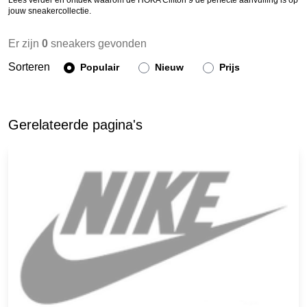
Lees verder en ontdek waarom de HOKA Clifton 9 de perfecte aanvulling is op
jouw sneakercollectie.
Er zijn
0
sneakers gevonden
Sorteren
Populair
Nieuw
Prijs
Gerelateerde pagina's