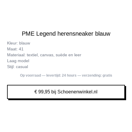
PME Legend herensneaker blauw
Kleur: blauw
Maat: 41
Materiaal: textiel, canvas, suède en leer
Laag model
Stijl: casual
Op voorraad — levertijd:
24 hours
— verzending:
gratis
€ 99,95 bij Schoenenwinkel.nl