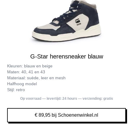
G-Star herensneaker blauw
Kleuren: blauw en beige
Maten: 40, 41 en 43
Materiaal: suède, leer en mesh
Halfhoog model
Stijl: retro
Op voorraad — levertijd:
24 hours
— verzending:
gratis
€ 89,95 bij Schoenenwinkel.nl