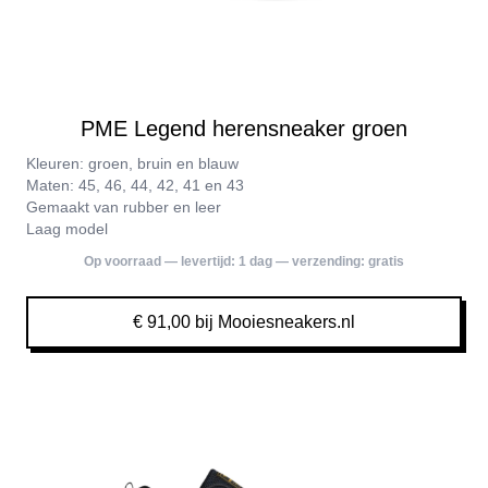
PME Legend herensneaker groen
Kleuren: groen, bruin en blauw
Maten: 45, 46, 44, 42, 41 en 43
Gemaakt van rubber en leer
Laag model
Op voorraad — levertijd:
1 dag
— verzending:
gratis
€ 91,00 bij Mooiesneakers.nl