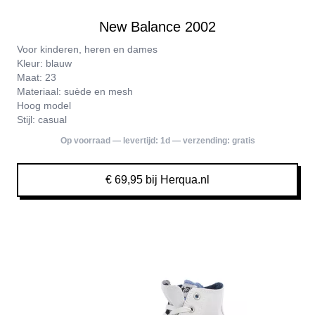
New Balance 2002
Voor kinderen, heren en dames
Kleur: blauw
Maat: 23
Materiaal: suède en mesh
Hoog model
Stijl: casual
Op voorraad — levertijd:
1d
— verzending:
gratis
€ 69,95 bij Herqua.nl