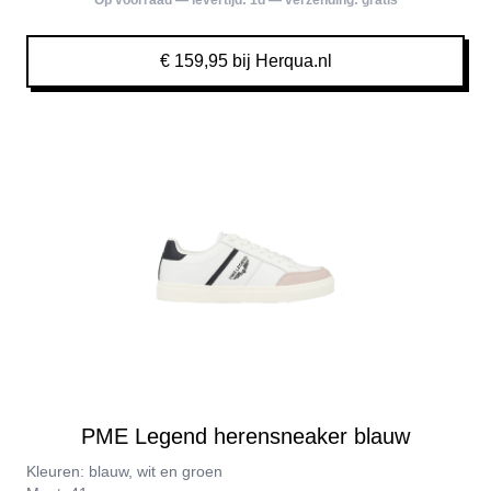
Op voorraad — levertijd:
1d
— verzending:
gratis
€ 159,95 bij Herqua.nl
PME Legend herensneaker blauw
Kleuren: blauw, wit en groen