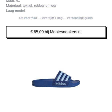
Maat: 41
Materiaal: textiel, rubber en leer
Laag model
Op voorraad — levertijd:
1 dag
— verzending:
gratis
€ 65,00 bij Mooiesneakers.nl