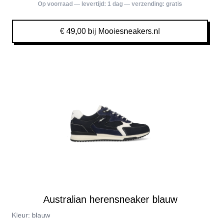
Op voorraad — levertijd:
1 dag
— verzending:
gratis
€ 49,00 bij Mooiesneakers.nl
Australian herensneaker blauw
Kleur: blauw