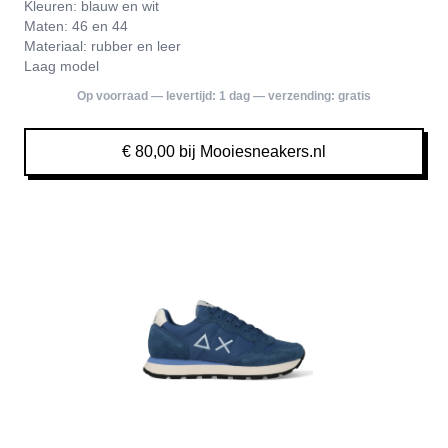
Kleuren: blauw en wit
Maten: 46 en 44
Materiaal: rubber en leer
Laag model
Op voorraad — levertijd:
1 dag
— verzending:
gratis
€ 80,00 bij Mooiesneakers.nl