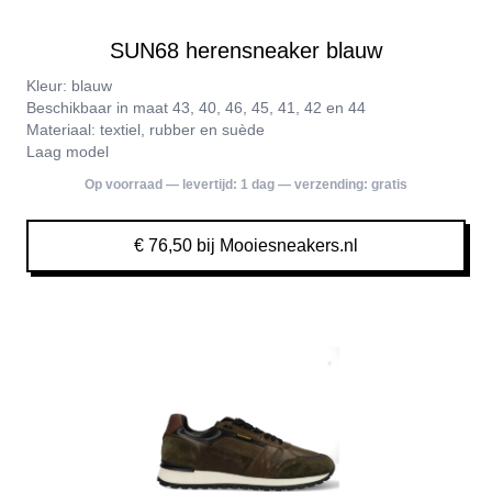
SUN68 herensneaker blauw
Kleur: blauw
Beschikbaar in maat 43, 40, 46, 45, 41, 42 en 44
Materiaal: textiel, rubber en suède
Laag model
Op voorraad — levertijd:
1 dag
— verzending:
gratis
€ 76,50 bij Mooiesneakers.nl