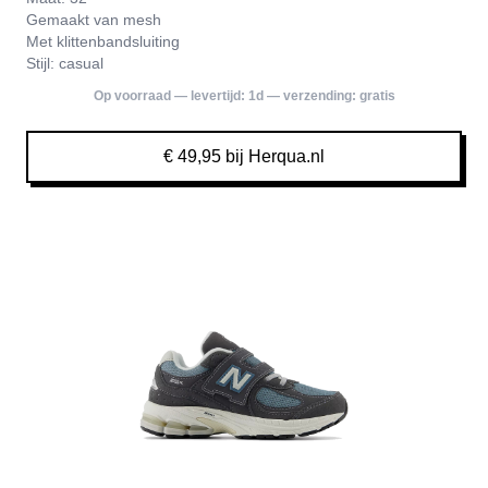
Gemaakt van mesh
Met klittenbandsluiting
Stijl: casual
Op voorraad — levertijd:
1d
— verzending:
gratis
€ 49,95 bij Herqua.nl