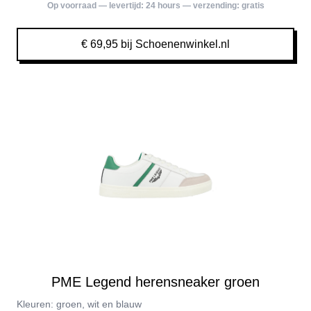
Op voorraad — levertijd:
24 hours
— verzending:
gratis
€ 69,95 bij Schoenenwinkel.nl
PME Legend herensneaker groen
Kleuren: groen, wit en blauw