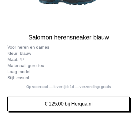
Salomon herensneaker blauw
Voor heren en dames
Kleur: blauw
Maat: 47
Materiaal: gore-tex
Laag model
Stijl: casual
Op voorraad — levertijd:
1d
— verzending:
gratis
€ 125,00 bij Herqua.nl