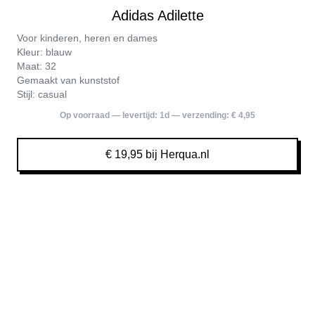
Adidas Adilette
Voor kinderen, heren en dames
Kleur: blauw
Maat: 32
Gemaakt van kunststof
Stijl: casual
Op voorraad — levertijd:
1d
— verzending:
€ 4,95
€ 19,95 bij Herqua.nl