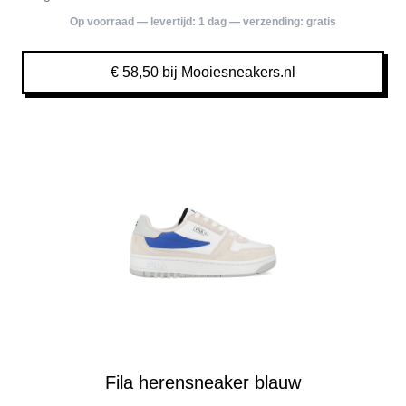
Op voorraad — levertijd:
1 dag
— verzending:
gratis
€ 58,50 bij Mooiesneakers.nl
Fila herensneaker blauw