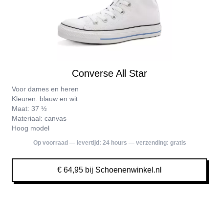
Converse All Star
Voor dames en heren
Kleuren: blauw en wit
Maat: 37 ½
Materiaal: canvas
Hoog model
Op voorraad — levertijd:
24 hours
— verzending:
gratis
€ 64,95 bij Schoenenwinkel.nl