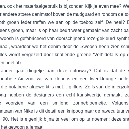
en, ook het materiaalgebruik is bijzonder. Kijk je even mee? W
r andere stoere denimstof boven de mudguard en rondom de to
th groen leder treffen we aan op de toebox zelf. De heel? D
eens groen, maar is op haar beurt weer gemaakt van zacht bad
woosh is gefabriceerd van doorschijnend roze-gekleurd synthe
riaal, waardoor we het denim door de Swoosh heen zien schi
lles wordt vergezeld door knallende groene ‘Volt’ details op 
en heeltab.
ander gaaf dingetje aan deze colorway? Dat is dat de 
ortabele Air zool wit van kleur is en een tweekleurige buite
 die notabene afgewerkt is met… glitters! Zelfs van de inlegzo
ong hebben de designers een echt kunstwerkje gemaakt: ze
e voorzien van een smilend zonnebloemetje. Volgen
nteam van Nike is dit detail een knipoog naar de ravecultuur 
n ’90. Het is eigenlijk bijna te veel om op te noemen: deze sn
t het gewoon allemaal!