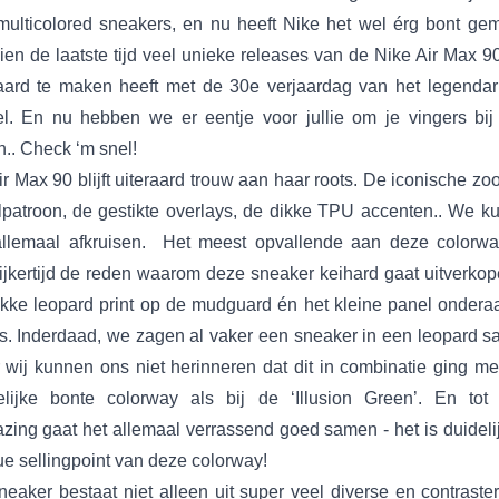
multicolored sneakers, en nu heeft Nike het wel érg bont gem
en de laatste tijd veel unieke releases van de Nike Air Max 9
raard te maken heeft met de 30e verjaardag van het legendar
l. En nu hebben we er eentje voor jullie om je vingers bij 
n.. Check ‘m snel!
r Max 90 blijft uiteraard trouw aan haar roots. De iconische zo
lpatroon, de gestikte overlays, de dikke TPU accenten.. We k
allemaal afkruisen. Het meest opvallende aan deze colorwa
ijkertijd de reden waarom deze sneaker keihard gaat uitverkop
ikke leopard print op de mudguard én het kleine panel ondera
rs. Inderdaad, we zagen al vaker een sneaker in een leopard sa
 wij kunnen ons niet herinneren dat dit in combinatie ging me
elijke bonte colorway als bij de ‘Illusion Green’. En tot
zing gaat het allemaal verrassend goed samen - het is duideli
e sellingpoint van deze colorway!
neaker bestaat niet alleen uit super veel diverse en contraste