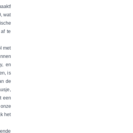
aakt!
0, wat
ische
af te
ol met
unnen
y, en
en, is
an de
usje,
t een
 onze
jk het
rende