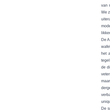
van 
We zi
uite
mode
likke
De Ai
wafe
het 
tegel
de d
vete
maar
derg
verba
uniqu
De s