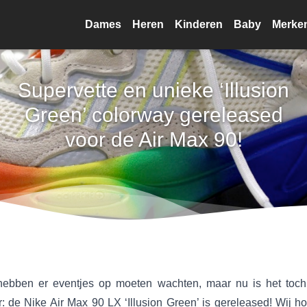
Dames
Heren
Kinderen
Baby
Merke
Supervette en unieke ‘Illusion
Green’ colorway gereleased
voor de Air Max 90!
ebben er eventjes op moeten wachten, maar nu is het toch
r: de Nike Air Max 90 LX ‘Illusion Green’ is gereleased! Wij h