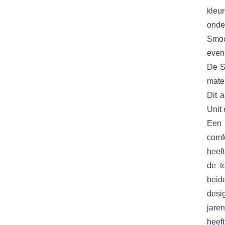
kleur
onde
Smoo
even
De S
mate
Dit a
Unit 
Een 
comf
heeft
de t
beid
desig
jare
heef