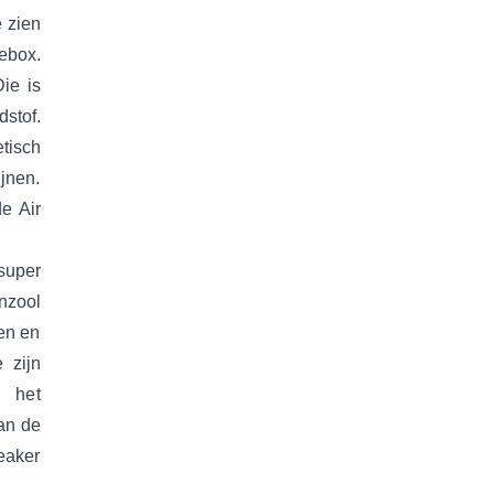
e zien
ebox.
ie is
stof.
tisch
jnen.
de Air
super
nzool
len en
 zijn
s het
van de
eaker