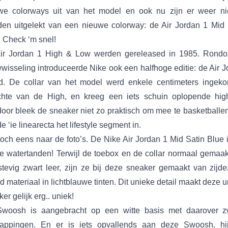
we colorways uit van het model en ook nu zijn er weer n
den uitgelekt van een nieuwe colorway: de Air Jordan 1 Mid 
 Check ‘m snel!
ir Jordan 1 High & Low werden gereleased in 1985. Rond
wisseling introduceerde Nike ook een halfhoge editie: de Air J
d. De collar van het model werd enkele centimeters ingekor
chte van de High, en kreeg een iets schuin oplopende high
door bleek de sneaker niet zo praktisch om mee te basketballen
e ‘ie linearecta het lifestyle segment in.
toch eens naar de foto’s. De Nike Air Jordan 1 Mid Satin Blue
te watertanden! Terwijl de toebox en de collar normaal gemaakt
stevig zwart leer, zijn ze bij deze sneaker gemaakt van zijde
 materiaal in lichtblauwe tinten. Dit unieke detail maakt deze 
er gelijk erg.. uniek!
woosh is aangebracht op een witte basis met daarover z
lappingen. En er is iets opvallends aan deze Swoosh, hij 