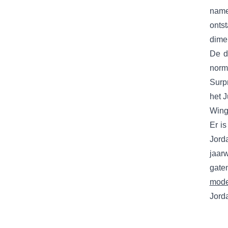
name
ontst
dimen
De d
norm
Surpr
het J
Wings
Er i
Jord
jaar
gate
mode
Jorda