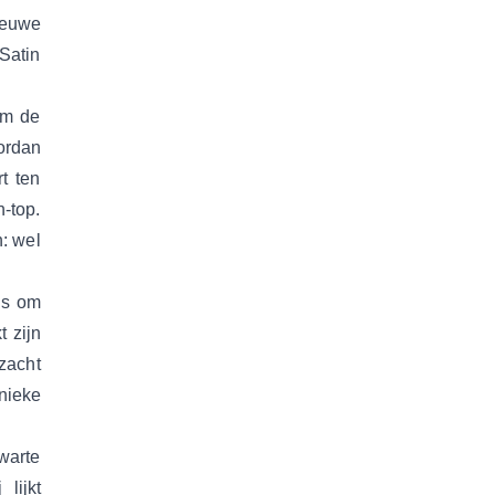
ieuwe
Satin
om de
ordan
t ten
-top.
: wel
 is om
 zijn
zacht
unieke
warte
lijkt