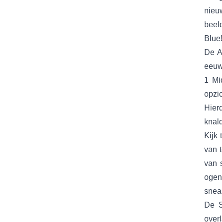
nieu
beel
Blue!
De A
eeuw
1 Mi
opzi
Hier
knald
Kijk 
van 
van 
ogend
sneak
De S
over