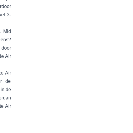
rdoor
wel 3-
1 Mid
eens?
n door
de Air
e Air
or de
in de
ordan
e Air