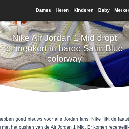
Dames
Heren
Kinderen
Baby
Merke
Nike Air Jordan 1 Mid dropt
binnenkort in harde Satin Blue
colorway
ebben goed nieuws voor alle Jordan fans: Nike lijkt de laatste
g met het pushen van de Air Jordan 1 Mid. Er komen recentelijk