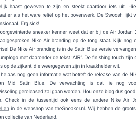
lijk haast geweven te zijn en steekt daardoor iets uit. Hie
aat er als het ware reliëf op het bovenwerk. De Swoosh lijkt 
sionaal. Erg sick!
oorgewinterde sneaker kenner weet dat er bij de Air Jordan 
aalgesproken Nike Air branding op de tong staat. Kijk nog 
ise! De Nike Air branding is in de Satin Blue versie vervange
umplogo met daaronder de tekst ‘AIR’. De finishing touch zijn 
 op de zijkant, die weergegeven zijn in kraakhelder wit.
s helaas nog geen informatie wat betreft de release van de Nik
an Mid Satin Blue. De verwachting is dat ‘ie nog vo
wisseling gereleased zal gaan worden. Hou onze blog dus goed 
n. Check in de tussentijd ook eens
de andere Nike Air J
llen
in de webshop van theSneaker.nl. Wij hebben de grootst
n collectie van Nederland.