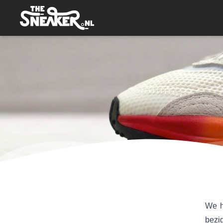
We h
bezi