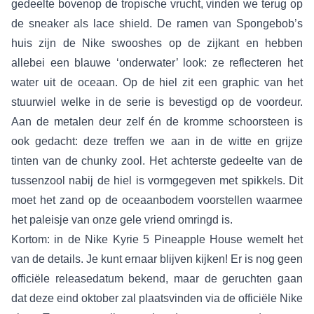
gedeelte bovenop de tropische vrucht, vinden we terug op
de sneaker als lace shield. De ramen van Spongebob’s
huis zijn de Nike swooshes op de zijkant en hebben
allebei een blauwe ‘onderwater’ look: ze reflecteren het
water uit de oceaan. Op de hiel zit een graphic van het
stuurwiel welke in de serie is bevestigd op de voordeur.
Aan de metalen deur zelf én de kromme schoorsteen is
ook gedacht: deze treffen we aan in de witte en grijze
tinten van de chunky zool. Het achterste gedeelte van de
tussenzool nabij de hiel is vormgegeven met spikkels. Dit
moet het zand op de oceaanbodem voorstellen waarmee
het paleisje van onze gele vriend omringd is.
Kortom: in de Nike Kyrie 5 Pineapple House wemelt het
van de details. Je kunt ernaar blijven kijken! Er is nog geen
officiële releasedatum bekend, maar de geruchten gaan
dat deze eind oktober zal plaatsvinden via de officiële Nike