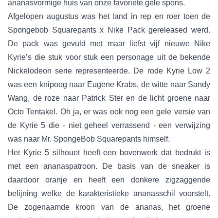
ananasvormige huis van onze favoriete gele spons.
Afgelopen augustus was het land in rep en roer toen de
Spongebob Squarepants x Nike Pack gereleased werd.
De pack was gevuld met maar liefst vijf nieuwe Nike
Kyrie’s die stuk voor stuk een personage uit de bekende
Nickelodeon serie representeerde. De rode Kyrie Low 2
was een knipoog naar Eugene Krabs, de witte naar Sandy
Wang, de roze naar Patrick Ster en de licht groene naar
Octo Tentakel. Oh ja, er was ook nog een gele versie van
de Kyrie 5 die - niet geheel verrassend - een verwijzing
was naar Mr. SpongeBob Squarepants himself.
Het Kyrie 5 silhouet heeft een bovenwerk dat bedrukt is
met een ananaspatroon. De basis van de sneaker is
daardoor oranje en heeft een donkere zigzaggende
belijning welke de karakteristieke ananasschil voorstelt.
De zogenaamde kroon van de ananas, het groene