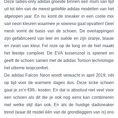
Deze ladies-only adidas groeide binnen een mum van tijd
uit tot één van de meest geliefde adidas modellen van het
afgelopen jaar. En nu komt de sneaker in een coole mix
van neon kleuren waarmee je sowieso gaat opvallen! Geel
mesh vormt de basis van de schoen. De overlappingen
zijn gefabriceerd van leer en suède en zijn oranje, blauw
en zwart van kleur. Fel roze op de tong en de hiel maakt
het feestje compleet. De EVA tussenzool is spierwit en
geeft de schoen samen met de adidas Torsion technologie
het ultieme loopcomfort.
De adidas Falcon Neon wordt verwacht in april 2019; nét
op tijd voor de warmere dagen dus. Deze sicke schoen
gaat je zo’n €99,- kosten. En dat is absoluut niet veel voor
een schoen als dit die je ook nog eens kan combineren
met welke stijl dan ook. En als de huidige dadsneaker
trend (waar dit model één van de grondleggers van is) ons