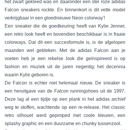
het zwart gekleed was en daaronder een stel roze adidas
Falcon sneakers rockte. En binnenkort is dit vette model
verkrijgbaar in een gloednieuwe Neon colorway'!
Een sneaker die de goedkeuring heeft van Kylie Jenner,
een retro look heeft en bovendien beschikbaar is in fraaie
colorways. Dat dit een succesformule is, is de afgelopen
maanden wel gebleken. Met de adidas Falcon aan je
voeten heb je een rebelse look die geïnspireerd is op
fashion en muziek uit de jaren negentig; het decennia
waarin Kylie geboren is.
De Falcon is echter niet helemaal nieuw. De sneaker is
een heruitgave van de Falcon runningshoes uit de 1997.
Deze lag al een tijdje op een plank in het adidas archief
weg te stoffen, wachtende op een re-release. Het classic
retro silhouet werd gepimped met coole kleuren, een
splashy graphic en een duurzame en chunky tussenzool.