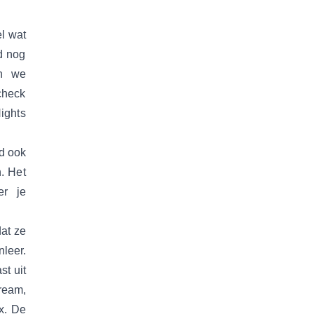
l wat
d nog
an we
check
ights
d ook
. Het
er je
dat ze
leer.
t uit
ream,
x. De