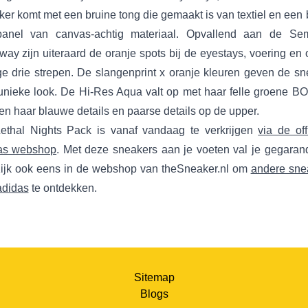
er komt met een bruine tong die gemaakt is van textiel en een
panel van canvas-achtig materiaal. Opvallend aan de Se
way zijn uiteraard de oranje spots bij de eyestays, voering en
ige drie strepen. De slangenprint x oranje kleuren geven de sn
unieke look. De Hi-Res Aqua valt op met haar felle groene B
en haar blauwe details en paarse details op de upper.
ethal Nights Pack is vanaf vandaag te verkrijgen
via de off
as webshop
. Met deze sneakers aan je voeten val je gegaran
Kijk ook eens in de webshop van theSneaker.nl om
andere sne
adidas
te ontdekken.
Sitemap
Blogs