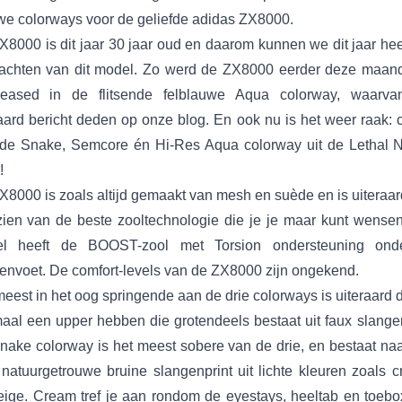
we colorways voor de geliefde adidas ZX8000.
X8000 is dit jaar 30 jaar oud en daarom kunnen we dit jaar hee
achten van dit model. Zo werd de ZX8000 eerder deze maan
leased in de flitsende felblauwe Aqua colorway, waarv
raard bericht deden op onze blog. En ook nu is het weer raak: 
 de Snake, Semcore én Hi-Res Aqua colorway uit de Lethal N
!
X8000 is zoals altijd gemaakt van mesh en suède en is uiteraar
zien van de beste zooltechnologie die je je maar kunt wensen
l heeft de BOOST-zool met Torsion ondersteuning ond
envoet. De comfort-levels van de ZX8000 zijn ongekend.
eest in het oog springende aan de drie colorways is uiteraard 
maal een upper hebben die grotendeels bestaat uit faux slangen
nake colorway is het meest sobere van de drie, en bestaat naas
 natuurgetrouwe bruine slangenprint uit lichte kleuren zoals c
eige. Cream tref je aan rondom de eyestays, heeltab en toebo