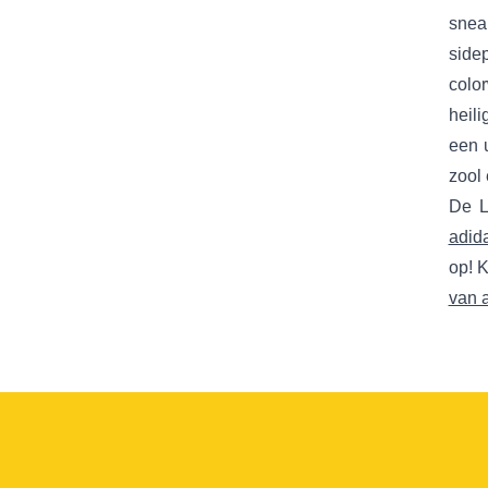
sneak
side
color
heil
een 
zool 
De L
adid
op! 
van 