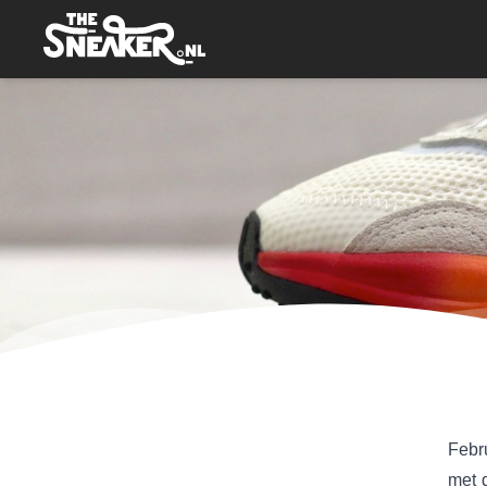
Febr
met d