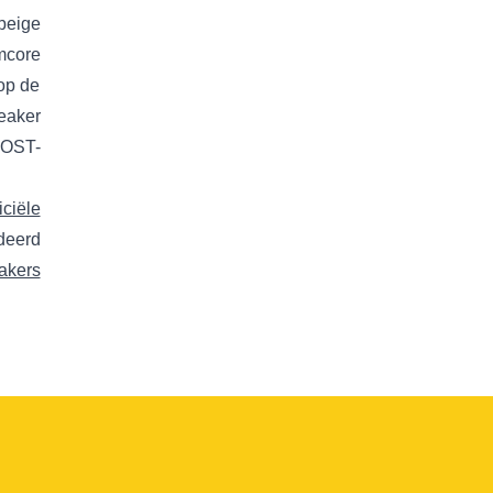
 beige
mcore
 op de
eaker
OOST-
iciële
deerd
akers