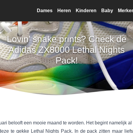
Dames
Heren
Kinderen
Baby
Merke
Lovin’ snake prints? Check de
Adidas ZX8000 Lethal Nights
Pack!
uari belooft een mooie maand te worden. Het begint namelijk al
eze te gekke Lethal Nights Pack. In de pack zitten maar liefs