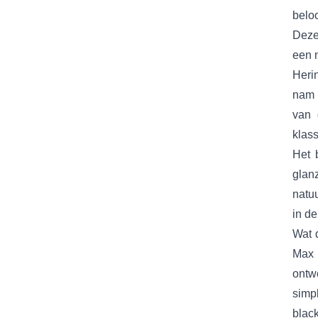
belo
Deze
een 
Heri
nam 
van 
klas
Het 
glan
natuu
in de
Wat d
Max 
ontw
simp
blac