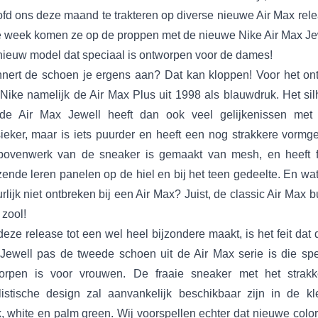
ofd ons deze maand te trakteren op diverse nieuwe Air Max rele
 week komen ze op de proppen met de nieuwe Nike Air Max Jew
nieuw model dat speciaal is ontworpen voor de dames!
nnert de schoen je ergens aan? Dat kan kloppen! Voor het on
Nike namelijk de Air Max Plus uit 1998 als blauwdruk. Het sil
de Air Max Jewell heeft dan ook veel gelijkenissen met
sieker, maar is iets puurder en heeft een nog strakkere vormge
bovenwerk van de sneaker is gemaakt van mesh, en heeft f
zende leren panelen op de hiel en bij het teen gedeelte. En wa
rlijk niet ontbreken bij een Air Max? Juist, de classic Air Max 
 zool!
eze release tot een wel heel bijzondere maakt, is het feit dat 
Jewell pas de tweede schoen uit de Air Max serie is die spe
orpen is voor vrouwen. De fraaie sneaker met het strak
listische design zal aanvankelijk beschikbaar zijn in de kl
k, white en palm green. Wij voorspellen echter dat nieuwe colo