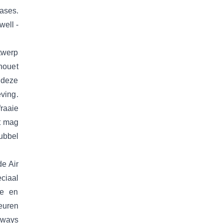
ases.
ell -
twerp
houet
 deze
ving.
raaie
t mag
bubbel
de Air
ciaal
ke en
euren
rways