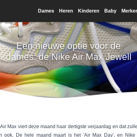
Dames
Heren
Kinderen
Baby
Merke
Een nieuwe optie voor de
dames: de Nike Air Max Jewell
Air Max viert deze maand haar dertigste verjaardag en dat zul
n ook. De hele maand maart is het 'Air Max Day', en Nike 