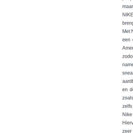
maar
NIKE
bren
Met N
een 
Amer
zodo
name
snea
aard
en d
zoals
zelfs
Nike 
Hier
zeer