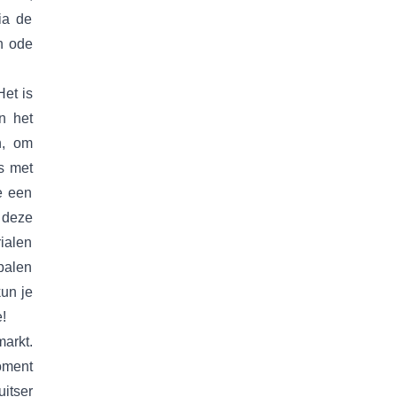
ia de
n ode
Het is
n het
n, om
s met
e een
 deze
ialen
palen
kun je
!
markt.
oment
itser