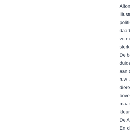
Alfo
illu
polit
daar
vorm
sterk
De b
duide
aan 
ruw 
diere
bove
maar
kleur
De A
En d