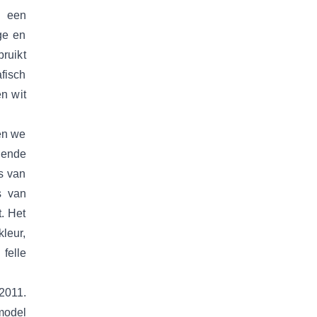
s een
ge en
bruikt
fisch
n wit
en we
llende
s van
s van
t. Het
leur,
felle
2011.
model