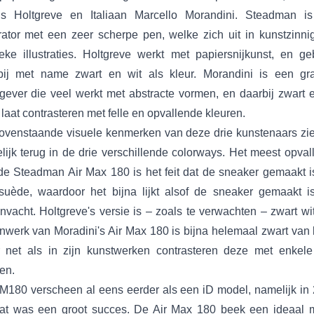
ns Holtgreve en Italiaan Marcello Morandini. Steadman i
strator met een zeer scherpe pen, welke zich uit in kunstzinni
ieke illustraties. Holtgreve werkt met papiersnijkunst, en ge
bij met name zwart en wit als kleur. Morandini is een gra
gever die veel werkt met abstracte vormen, en daarbij zwart e
 laat contrasteren met felle en opvallende kleuren.
ovenstaande visuele kenmerken van deze drie kunstenaars zi
lijk terug in de drie verschillende colorways. Het meest opva
de Steadman Air Max 180 is het feit dat de sneaker gemaakt i
suède, waardoor het bijna lijkt alsof de sneaker gemaakt i
nvacht. Holtgreve's versie is – zoals te verwachten – zwart wi
nwerk van Moradini's Air Max 180 is bijna helemaal zwart van k
 net als in zijn kunstwerken contrasteren deze met enkele 
en.
M180 verscheen al eens eerder als een iD model, namelijk in 
at was een groot succes. De Air Max 180 beek een ideaal 