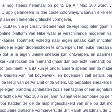
 is nog steeds helemaal on point. De Air Max 180 wordt v
iD app gelanceerd in drie coole colorways, waarvan elke ee
gt aan een bekende grafische vormgever.
IKEiD kun je je creativiteit helemaal de vrije loop laten gaan. 
online platform van Nike waar je verschillende modellen va
ikaanse sportmerk volledig naar eigen smaak kunt inrichte
ende je eigen droomschoen te ontwerpen. Het leuke hieraan i
 dat je je eigen unieke sneaker kan ontwerpen, en daarme
ker kunt rocken die niemand (maar dan ook écht niemand) op
bol ook heeft. Via iD kun je onder andere spelen met de mater
e kleuren van het bovenwerk, en bovendien zelf details be
 de kleur van de Air Unit of de veters. Op bepaalde sneakers 
 je eigen branding achterlaten zoals een tagline of een signature
bracht de Air Max 180 in de jaren '90 met veel bombarie op de 
voor hadden ze de de hulp ingeschakeld van drie op dat m
 populaire grafische vormgevers: de Brit Ralph Steadman, de Du