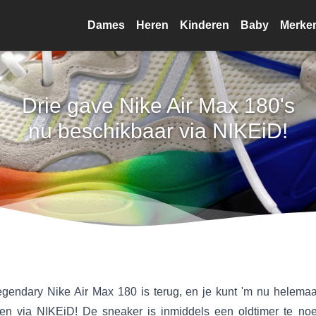
Dames
Heren
Kinderen
Baby
Merke
Drie gave Nike Air Max 180's
nu beschikbaar via NIKEiD!
egendary Nike Air Max 180 is terug, en je kunt 'm nu helemaal
en via NIKEiD! De sneaker is inmiddels een oldtimer te no