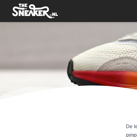
De l
pimp