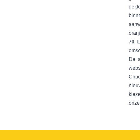
gekl
binn
aanw
oran
70 
omsc
De s
web
Chuc
nieu
kieze
onze 