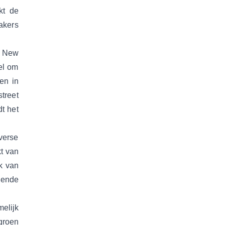
kt de
akers
t New
el om
en in
street
t het
verse
t van
jk van
llende
elijk
groen