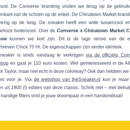
eurd. De Converse branding vinden we terug op de gebruike
enkant van de schoen op de enkel. De Chinatown Market brandi
ezig op de tong. De sneaker heeft een witte tussenzool e
je/roze buitenzool. Over de
Converse x Chinatown Market 
Low
kunnen we kort zijn. Dit is de lage versie van de e
hreven Chick 70 Hi. De eigenschappen zijn verder identiek.
neaker is sinds vandaag te verkrijgen
via de officiële Con
shop
en gaat je 110 euro kosten. Wel geïnteresseerd in de All
k Taylor, maar niet echt in deze colorway? Ook dan hebben we
ws voor je. Via
de webshop van theSneaker.nl
kun je maar l
n uit 1900 (!) edities van deze classic. Schrik niet – met behu
handige filters vind je jouw droompaar in een handomdraai!