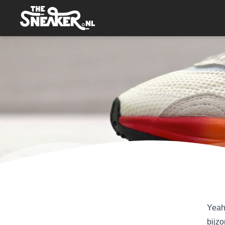
Yeah
bijz