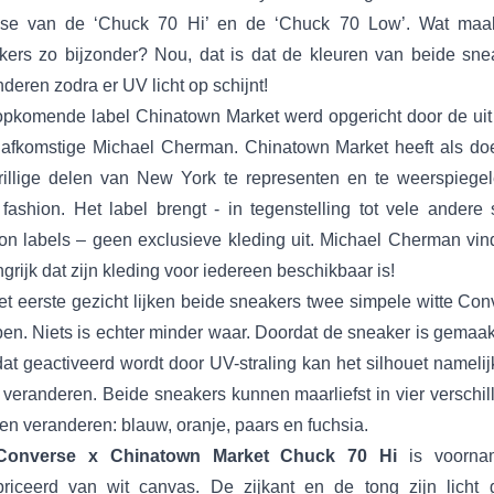
ase van de ‘Chuck 70 Hi’ en de ‘Chuck 70 Low’. Wat maa
kers zo bijzonder? Nou, dat is dat de kleuren van beide sne
deren zodra er UV licht op schijnt!
opkomende label Chinatown Market werd opgericht door de ui
 afkomstige Michael Cherman. Chinatown Market heeft als do
rillige delen van New York te representen en te weerspiegel
fashion. Het label brengt - in tegenstelling tot vele andere 
ion labels – geen exclusieve kleding uit. Michael Cherman vind
grijk dat zijn kleding voor iedereen beschikbaar is!
et eerste gezicht lijken beide sneakers twee simpele witte Con
en. Niets is echter minder waar. Doordat de sneaker is gemaak
dat geactiveerd wordt door UV-straling kan het silhouet nameli
 veranderen. Beide sneakers kunnen maarliefst in vier verschi
en veranderen: blauw, oranje, paars en fuchsia.
Converse x Chinatown Market Chuck 70 Hi
is voornam
briceerd van wit canvas. De zijkant en de tong zijn licht 