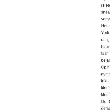
rele
snea
veran
Het 
York
de g
haar 
fash
belan
Op h
gymp
inkt 
kleur
kleur
De
gefa