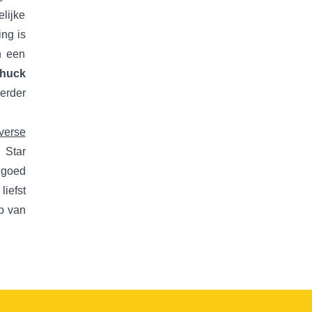
lijke
ng is
n een
Chuck
erder
verse
 Star
 goed
iefst
lp van