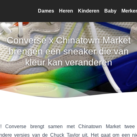
Dames
Heren
Kinderen
Baby
Merke
Converse x Chinatown Market
brengen een sneaker die van
kleur kan veranderen
! Converse brengt samen met Chinatown Market twee
ondere versies van de Chuck Taylor uit. Het gaat om een n