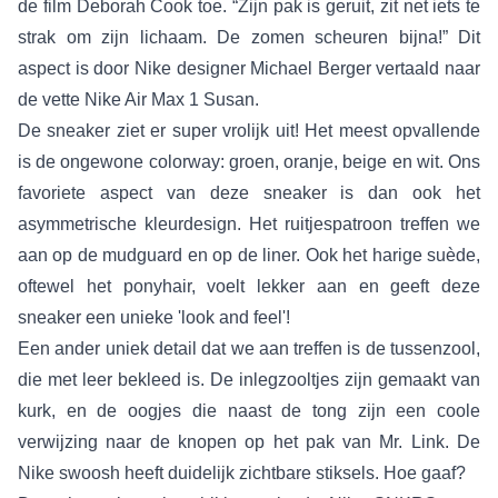
de film Deborah Cook toe. “Zijn pak is geruit, zit net iets te
strak om zijn lichaam. De zomen scheuren bijna!” Dit
aspect is door Nike designer Michael Berger vertaald naar
de vette Nike Air Max 1 Susan.
De sneaker ziet er super vrolijk uit! Het meest opvallende
is de ongewone colorway: groen, oranje, beige en wit. Ons
favoriete aspect van deze sneaker is dan ook het
asymmetrische kleurdesign. Het ruitjespatroon treffen we
aan op de mudguard en op de liner. Ook het harige suède,
oftewel het ponyhair, voelt lekker aan en geeft deze
sneaker een unieke 'look and feel'!
Een ander uniek detail dat we aan treffen is de tussenzool,
die met leer bekleed is. De inlegzooltjes zijn gemaakt van
kurk, en de oogjes die naast de tong zijn een coole
verwijzing naar de knopen op het pak van Mr. Link. De
Nike swoosh heeft duidelijk zichtbare stiksels. Hoe gaaf?