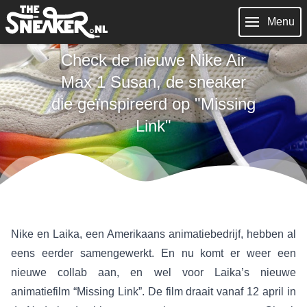
Menu
Check de nieuwe Nike Air
Max 1 Susan, de sneaker
die geïnspireerd op "Missing
Link"
Nike en Laika, een Amerikaans animatiebedrijf, hebben al
eens eerder samengewerkt. En nu komt er weer een
nieuwe collab aan, en wel voor Laika’s nieuwe
animatiefilm “Missing Link”. De film draait vanaf 12 april in